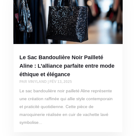
Le Sac Bandoulière Noir Pailleté
Aline : L’alliance parfaite entre mode
éthique et élégance
PAR
VINYLAND
|
FÉV 13, 2025
Le sac bandoulière noir pailleté Aline représente
une création raffinée qui allie style contemporain
et praticité quotidienne. Cette pièce de
maroquinerie réalisée en cuir de vachette lavé
symbolise...