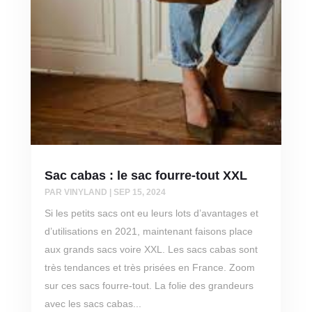
Sac cabas : le sac fourre-tout XXL
PAR
VINYLAND
|
SEP 15, 2024
Si les petits sacs ont eu leurs lots d’avantages et
d’utilisations en 2021, maintenant faisons place
aux grands sacs voire XXL. Les sacs cabas sont
très tendances et très prisées en France. Zoom
sur ces sacs fourre-tout. La folie des grandeurs
avec les sacs cabas...