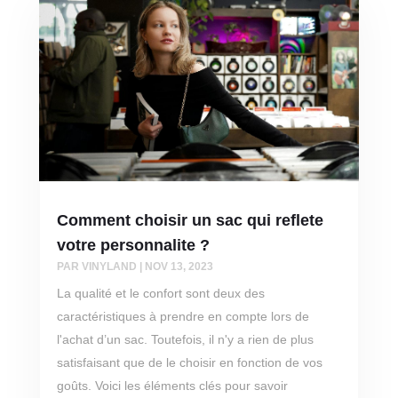
Comment choisir un sac qui reflete
votre personnalite ?
PAR
VINYLAND
|
NOV 13, 2023
La qualité et le confort sont deux des
caractéristiques à prendre en compte lors de
l'achat d’un sac. Toutefois, il n'y a rien de plus
satisfaisant que de le choisir en fonction de vos
goûts. Voici les éléments clés pour savoir