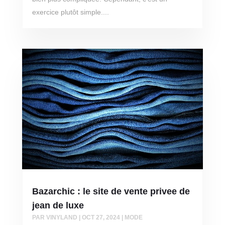
exercice plutôt simple....
Bazarchic : le site de vente privee de
jean de luxe
PAR
VINYLAND
|
OCT 27, 2024
|
MODE