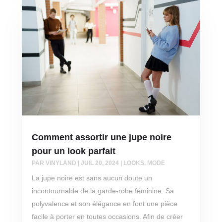
Comment assortir une jupe noire
pour un look parfait
PAR
VINYLAND
|
JUIL 20, 2024
|
LOOKS
,
MODE
La jupe noire est sans aucun doute un
incontournable de la garde-robe féminine. Sa
polyvalence et son élégance en font une pièce
facile à porter en toutes occasions. Afin de créer