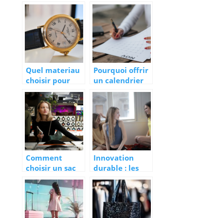
fleurs à un être
pour les
cher
cheveux
Quel materiau
Pourquoi offrir
choisir pour
un calendrier
son bracelet de
personnalise ?
montre ?
Comment
Innovation
choisir un sac
durable : les
qui reflete
materiaux des
votre
culottes
personnalite ?
menstruelles