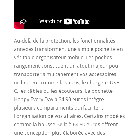
Au-delà de la protection, les fonctionnalités
annexes transforment une simple pochette en
véritable organisateur mobile. Les poches
rangement constituent un atout majeur pour
transporter simultanément vos accessoires
ordinateur comme la souris, le chargeur USB-
C, les câbles ou les écouteurs. La pochette
Happy Every Day à 34.90 euros intègre
plusieurs compartiments qui facilitent
l'organisation de vos affaires. Certains modèles
comme la housse Bella à 64.90 euros offrent
une conception plus élaborée avec des