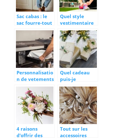
Sac cabas : le
Quel style
sac fourre-tout
vestimentaire
XXL
adopter pour
faire du sport ?
Personnalisatio
Quel cadeau
n de vetements
puis-je
et accessoires,
demander pour
pour lier l’utile
la fête de Noël
a l’agreable
?
4 raisons
Tout sur les
d’offrir des
accessoires