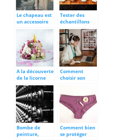
Le chapeau est
Tester des
un accessoire
échantillons
de mode
pour mieux
intemporel.
consommer
A la découverte
Comment
de la licorne
choisir son
dans tous ses
casque?
états
Bombe de
Comment bien
peinture,
se protéger