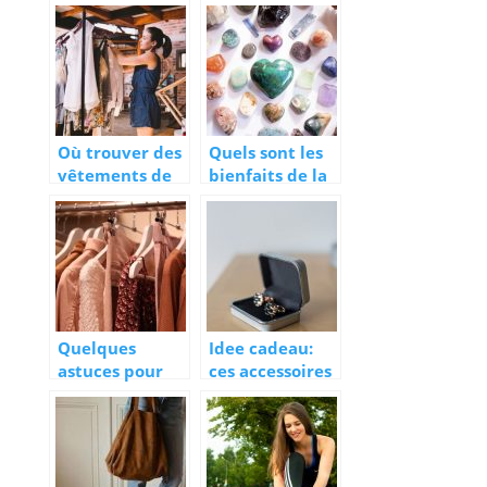
quelle marque
pendant ses
choisir ?
règles ?
Où trouver des
Quels sont les
vêtements de
bienfaits de la
marque pas
lithothérapie ?
cher ?
Quelques
Idee cadeau:
astuces pour
ces accessoires
faire de bons
de mode dont
achats de
les hommes ne
vetements
peuvent se
passer!