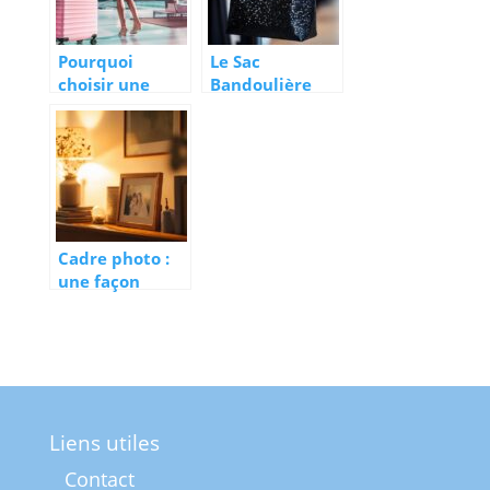
Pourquoi
Le Sac
choisir une
Bandoulière
valise rose pour
Noir Pailleté
votre prochain
Aline :
voyage : style
L’alliance
et praticité
parfaite entre
mode éthique
et élégance
Cadre photo :
une façon
élégante de
mettre en
valeur vos
souvenirs
Liens utiles
Contact