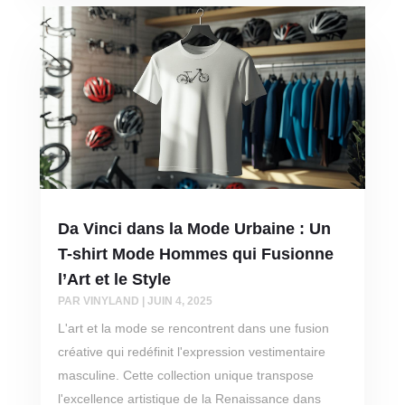
Da Vinci dans la Mode Urbaine : Un
T-shirt Mode Hommes qui Fusionne
l’Art et le Style
PAR
VINYLAND
|
JUIN 4, 2025
L'art et la mode se rencontrent dans une fusion
créative qui redéfinit l'expression vestimentaire
masculine. Cette collection unique transpose
l'excellence artistique de la Renaissance dans