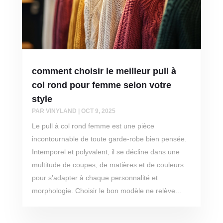
comment choisir le meilleur pull à
col rond pour femme selon votre
style
PAR
VINYLAND
|
OCT 9, 2025
Le pull à col rond femme est une pièce
incontournable de toute garde-robe bien pensée.
Intemporel et polyvalent, il se décline dans une
multitude de coupes, de matières et de couleurs
pour s'adapter à chaque personnalité et
morphologie. Choisir le bon modèle ne relève...