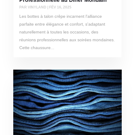
Professionnelle au Diner Mondain
PAR
VINYLAND
|
FÉV 16, 2025
Les bottes à talon crêpe incarnent l'alliance
parfaite entre élégance et confort, s'adaptant
naturellement à toutes les occasions, des
réunions professionnelles aux soirées mondaines.
Cette chaussure...