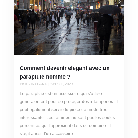
Comment devenir elegant avec un
parapluie homme ?
PAR
VINYLAND
|
SEP 21, 2023
Le parapluie est un accessoire qui s’utilise
généralement pour se protéger des intempéries. Il
peut également servir de pièce de mode très
intéressante. Les femmes ne sont pas les seules
personnes qui l’apprécient dans ce domaine. Il
s’agit aussi d’un accessoire...