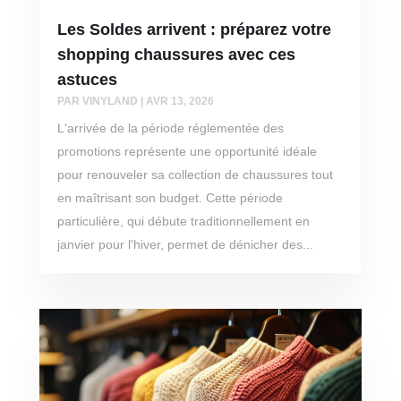
Les Soldes arrivent : préparez votre
shopping chaussures avec ces
astuces
PAR
VINYLAND
|
AVR 13, 2026
L'arrivée de la période réglementée des
promotions représente une opportunité idéale
pour renouveler sa collection de chaussures tout
en maîtrisant son budget. Cette période
particulière, qui débute traditionnellement en
janvier pour l'hiver, permet de dénicher des...